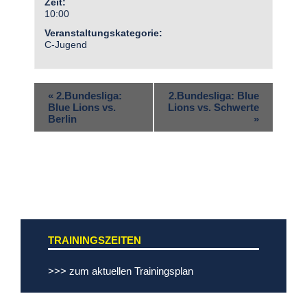
Zeit:
10:00
Veranstaltungskategorie:
C-Jugend
«
2.Bundesliga:
2.Bundesliga: Blue
Blue Lions vs.
Lions vs. Schwerte
Berlin
»
TRAININGSZEITEN
>>> zum aktuellen Trainingsplan