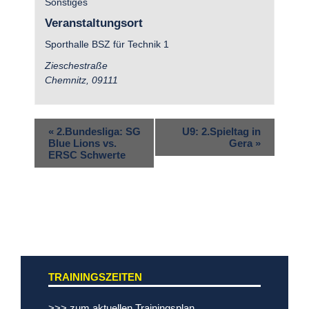
Sonstiges
Veranstaltungsort
Sporthalle BSZ für Technik 1
Zieschestraße
Chemnitz
,
09111
«
2.Bundesliga: SG
U9: 2.Spieltag in
Blue Lions vs.
Gera
»
ERSC Schwerte
TRAININGSZEITEN
>>> zum aktuellen Trainingsplan