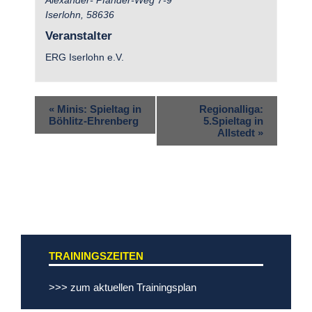
Iserlohn
,
58636
Veranstalter
ERG Iserlohn e.V.
«
Minis: Spieltag in
Regionalliga:
Böhlitz-Ehrenberg
5.Spieltag in
Allstedt
»
TRAININGSZEITEN
>>> zum aktuellen Trainingsplan