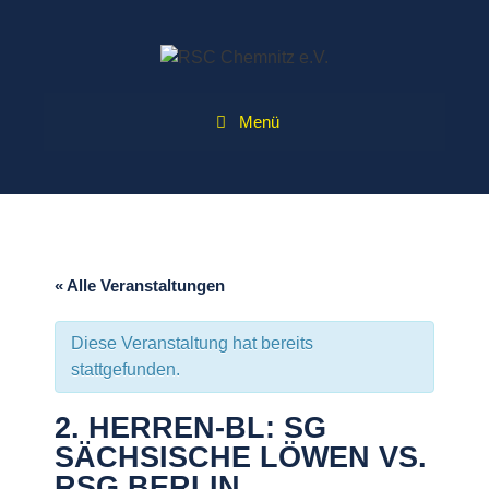
Zum
Inhalt
springen
Menü
« Alle Veranstaltungen
Diese Veranstaltung hat bereits
stattgefunden.
2. HERREN-BL: SG
SÄCHSISCHE LÖWEN VS.
RSG BERLIN