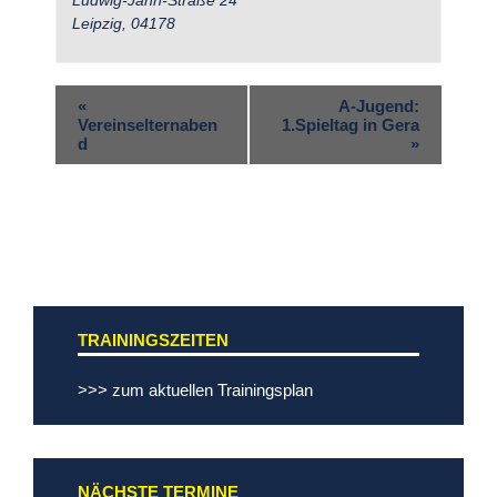
Leipzig
,
04178
«
A-Jugend:
Vereinselternaben
1.Spieltag in Gera
d
»
TRAININGSZEITEN
>>> zum aktuellen Trainingsplan
NÄCHSTE TERMINE