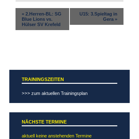
«
2.Herren-BL: SG
U15: 3.Spieltag in
Blue Lions vs.
Gera
»
Hülser SV Krefeld
TRAININGSZEITEN
>>> zum aktuellen Trainingsplan
NÄCHSTE TERMINE
aktuell keine anstehenden Termine