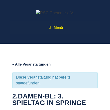
Zum
Inhalt
springen
Menü
« Alle Veranstaltungen
Diese Veranstaltung hat bereits
stattgefunden.
2.DAMEN-BL: 3.
SPIELTAG IN SPRINGE