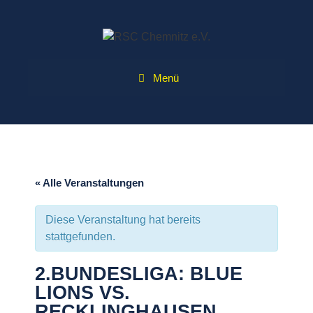
Zum
Inhalt
springen
Menü
« Alle Veranstaltungen
Diese Veranstaltung hat bereits
stattgefunden.
2.BUNDESLIGA: BLUE
LIONS VS.
RECKLINGHAUSEN