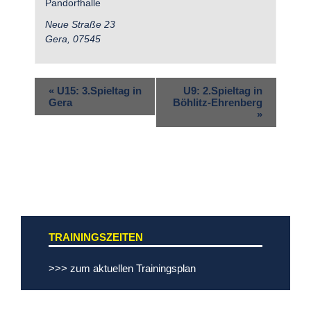
Pandorfhalle
Neue Straße 23
Gera
,
07545
«
U15: 3.Spieltag in
U9: 2.Spieltag in
Gera
Böhlitz-Ehrenberg
»
TRAININGSZEITEN
>>> zum aktuellen Trainingsplan