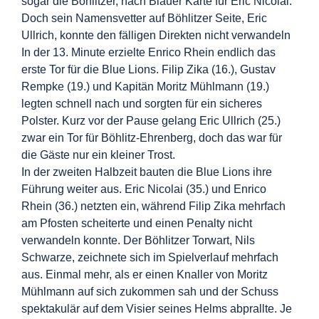
sogar die
Böhlitzer, nach Blauer Karte für Eric Nicolai.
Doch sein Namensvetter auf Böhlitzer Seite, Eric
Ullrich,
konnte den fälligen Direkten nicht verwandeln
In der 13. Minute erzielte Enrico Rhein endlich das
erste Tor für die Blue Lions. Filip Zika (16.), Gustav
Rempke (19.) und Kapitän Moritz Mühlmann (19.)
legten schnell nach und sorgten für ein sicheres
Polster. Kurz vor der Pause gelang Eric Ullrich (25.)
zwar ein Tor für Böhlitz-Ehrenberg, doch das war
für
die Gäste nur ein kleiner Trost.
In der z
weiten Halbzeit bauten die Blue Lions ihre
Führung weiter aus. Eric Nicolai (35.) und Enrico
Rhein (36.) netzten ein, während Filip Zika mehrfach
am Pfosten scheiterte und einen Penalty nicht
verwandeln konnte. Der Böhlitzer Torwart, Nils
Schwarze, zeichnete sich im Spielverlauf mehrfach
aus. Einmal mehr, als er einen Knaller von Moritz
Mühlmann auf sich zukommen sah und der Schuss
spektakulär auf dem Visier seines Helms abprallte.
Je